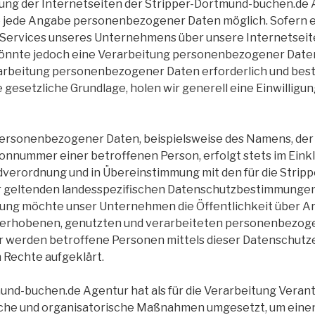
ung der Internetseiten der Stripper-Dortmund-buchen.de 
e jede Angabe personenbezogener Daten möglich. Sofern e
Services unseres Unternehmens über unsere Internetseit
nnte jedoch eine Verarbeitung personenbezogener Daten
rarbeitung personenbezogener Daten erforderlich und best
 gesetzliche Grundlage, holen wir generell eine Einwilligu
ersonenbezogener Daten, beispielsweise des Namens, der A
onnummer einer betroffenen Person, erfolgt stets im Einkl
verordnung und in Übereinstimmung mit den für die Strip
 geltenden landesspezifischen Datenschutzbestimmungen.
ung möchte unser Unternehmen die Öffentlichkeit über Ar
 erhobenen, genutzten und verarbeiteten personenbezo
r werden betroffene Personen mittels dieser Datenschutze
 Rechte aufgeklärt.
und-buchen.de Agentur hat als für die Verarbeitung Veran
sche und organisatorische Maßnahmen umgesetzt, um eine