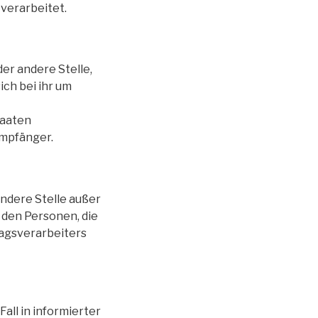
verarbeitet.
der andere Stelle,
ch bei ihr um
taaten
Empfänger.
andere Stelle außer
 den Personen, die
agsverarbeiters
Fall in informierter