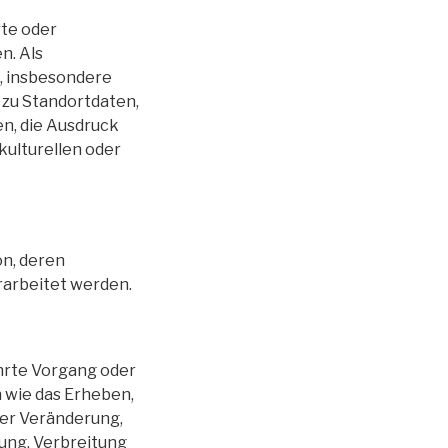
rte oder
n. Als
t, insbesondere
 zu Standortdaten,
n, die Ausdruck
kulturellen oder
on, deren
arbeitet werden.
ührte Vorgang oder
wie das Erheben,
der Veränderung,
lung, Verbreitung