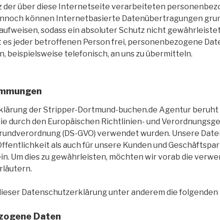
z der über diese Internetseite verarbeiteten personenbe
Dennoch können Internetbasierte Datenübertragungen grun
aufweisen, sodass ein absoluter Schutz nicht gewährleiste
 es jeder betroffenen Person frei, personenbezogene Dat
, beispielsweise telefonisch, an uns zu übermitteln.
timmungen
klärung der Stripper-Dortmund-buchen.de Agentur beruht 
 die durch den Europäischen Richtlinien- und Verordnungsg
rundverordnung (DS-GVO) verwendet wurden. Unsere Date
 Öffentlichkeit als auch für unsere Kunden und Geschäftspa
ein. Um dies zu gewährleisten, möchten wir vorab die verw
rläutern.
ieser Datenschutzerklärung unter anderem die folgenden 
zogene Daten