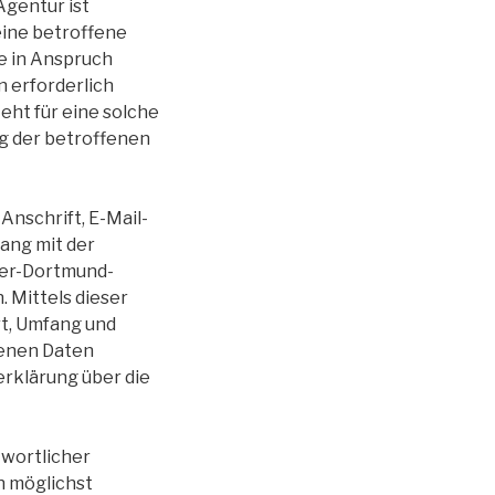
Agentur ist
ine betroffene
e in Anspruch
 erforderlich
eht für eine solche
ng der betroffenen
nschrift, E-Mail-
ang mit der
per-Dortmund-
 Mittels dieser
t, Umfang und
genen Daten
rklärung über die
twortlicher
n möglichst