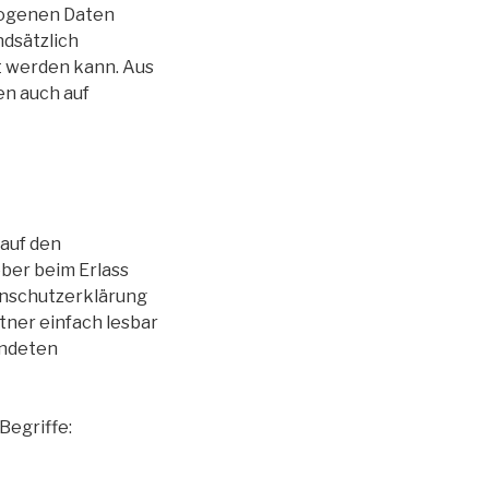
zogenen Daten
dsätzlich
t werden kann. Aus
en auch auf
auf den
eber beim Erlass
nschutzerklärung
rtner einfach lesbar
endeten
Begriffe: