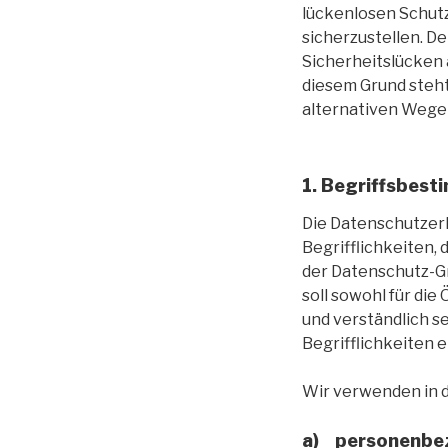
lückenlosen Schut
sicherzustellen. 
Sicherheitslücken 
diesem Grund steht
alternativen Wegen
1. Begriffsbes
Die Datenschutzer
Begrifflichkeiten,
der Datenschutz-G
soll sowohl für die
und verständlich s
Begrifflichkeiten e
Wir verwenden in d
a) personenbe