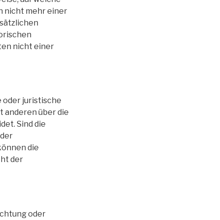
 nicht mehr einer
sätzlichen
orischen
en nicht einer
 oder juristische
it anderen über die
et. Sind die
 der
können die
ht der
richtung oder