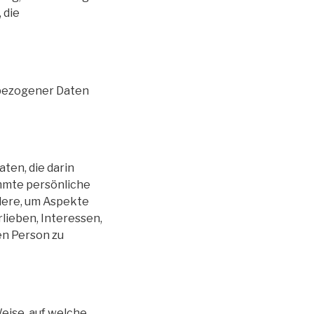
 die
nbezogener Daten
ten, die darin
mmte persönliche
ndere, um Aspekte
rlieben, Interessen,
en Person zu
eise, auf welche