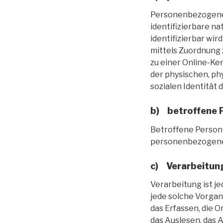
Personenbezogene Da
identifizierbare na
identifizierbar wir
mittels Zuordnung
zu einer Online-K
der physischen, ph
sozialen Identität 
b) betroffene 
Betroffene Person i
personenbezogene 
c) Verarbeitun
Verarbeitung ist j
jede solche Vorga
das Erfassen, die 
das Auslesen, das 