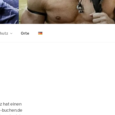
hutz
Orte
z hat einen
d-buchen.de